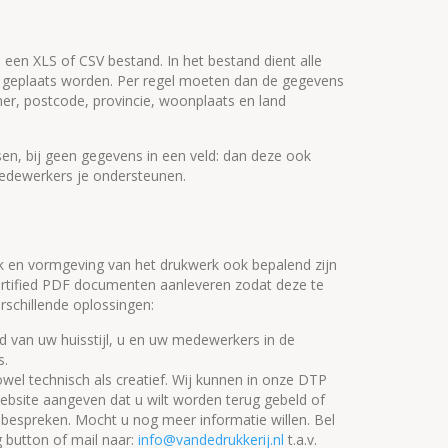
 een XLS of CSV bestand. In het bestand dient alle
n geplaats worden. Per regel moeten dan de gegevens
r, postcode, provincie, woonplaats en land
n, bij geen gegevens in een veld: dan deze ook
medewerkers je ondersteunen.
ak en vormgeving van het drukwerk ook bepalend zijn
 certified PDF documenten aanleveren zodat deze te
rschillende oplossingen:
 van uw huisstijl, u en uw medewerkers in de
s.
el technisch als creatief. Wij kunnen in onze DTP
ebsite aangeven dat u wilt worden terug gebeld of
espreken. Mocht u nog meer informatie willen. Bel
g button of mail naar:
info@vandedrukkerij.nl
t.a.v.