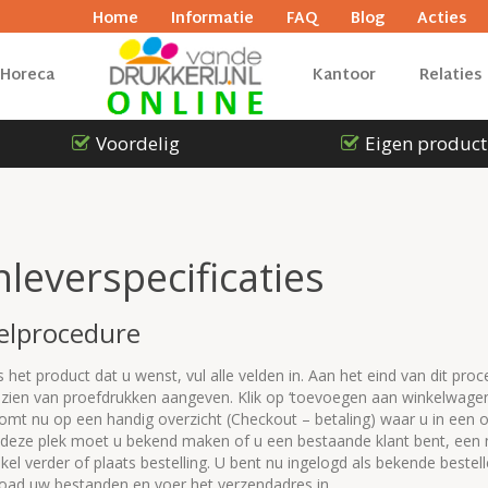
Home
Informatie
FAQ
Blog
Acties
Horeca
Kantoor
Relaties
Voordelig
Eigen product
leverspecificaties
elprocedure
s het product dat u wenst, vul alle velden in. Aan het eind van dit pro
zien van proefdrukken aangeven. Klik op ‘toevoegen aan winkelwagen’ 
omt nu op een handig overzicht (Checkout – betaling) waar u in een 
deze plek moet u bekend maken of u een bestaande klant bent, een ni
kel verder of plaats bestelling. U bent nu ingelogd als bekende bestell
oad uw bestanden en voer het verzendadres in.