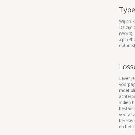
Type
Wij druk
Dit zij
(Word), 
.cpt (P
outputst
Loss
Lever j
voorpag
moet bli
achterpa
Indien 
bestand
vooraf 
bereken
en het z