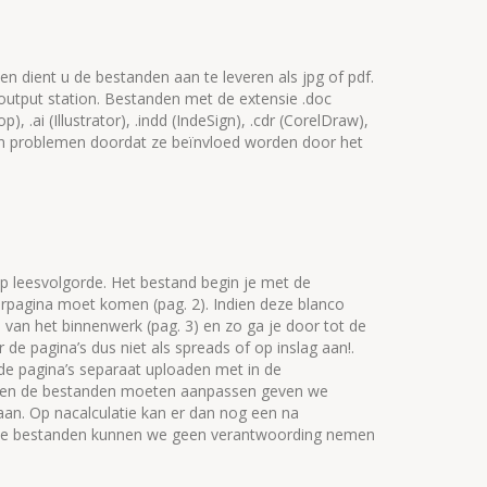
n dient u de bestanden aan te leveren als jpg of pdf.
utput station. Bestanden met de extensie .doc
, .ai (Illustrator), .indd (IndeSign), .cdr (CorelDraw),
en problemen doordat ze beïnvloed worden door het
p leesvolgorde. Het bestand begin je met de
rpagina moet komen (pag. 2). Indien deze blanco
 van het binnenwerk (pag. 3) en zo ga je door tot de
 de pagina’s dus niet als spreads of op inslag aan!.
de pagina’s separaat uploaden met in de
adien de bestanden moeten aanpassen geven we
aan. Op nacalculatie kan er dan nog een na
 de bestanden kunnen we geen verantwoording nemen