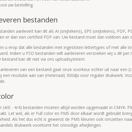
tooi uw bestelling.
everen bestanden
standen aanlevert kan dit als AI (snijtekens), EPS (snijtekens), PDF, PSD
en er dan een certified PDF van. Uw bestand moet dan voldoen aan de
n u erop dat alle bestanden met ingesloten lettertypes of met alle 
erd. Indien u PSD bestanden wilt aanleveren verzoeken wij u dit per m
 bestand kan dit niet via ons uploadsysteem.
aanleveren van een bestand gaat onze voorkeur echter uit naar een (ce
j een resolutie aan van (minimaal) 300dpi voor regulier drukwerk. Voor
de.
color
lor (4/0 - 4/4) bestanden moeten altijd worden opgemaakt in CMYK. P
t. Let wel, als er Full color en PMS door elkaar wordt gebruikt breng
rheid. Als het dus echt is gewenst de PMS kleuren ook omzetten naar P
 handels drukwerk voorkomt het onnodige afwijkingen.