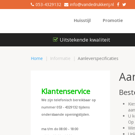
053-4329132
info@vandedrukkerij.nl
Huisstijl
Promotie
Uitstekende kwaliteit
Home
Informatie
Aanleverspecificaties
Aan
Klantenservice
Best
We zijn telefonisch bereikbaar op
Kie
nummer 053 - 4329132 tijdens
aan
onderstaande openingstijden.
U k
Op 
Win
ma t/m do 08:00 - 18:00
Upl