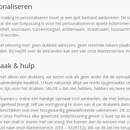
onaliseren
ailing te personaliseren moet je een aprt bestand aanleveren. Dit is
tie die van toepassing is voor het personaliseren in aparte kolomme
anhef, voornaam, tussenvoegsel, achternaam, straatnaam, huisnumme
rd worden.
el rekening met: geen dubbele adressen, geen vreemde tekens plaatse
den. Bij twijfel over de bestanden kan een van onze klantenservice 
ak & hulp
 niet alleen een drukkerij, we weten ook als geen ander dat de opma
uiteindelijke kwaliteit. U kunt natuurlijk altijd uw reeds opgemaakte
n zijn voor het drukken. Mocht u dat niet hebben, hebben wij twee ve
kunnen u online een handige opmaak tool aanbieden, die met behoud
egenheid brengt zelf uw vormgeving te doen van al uw drukwerk item
 beschikken ook over hoogwaardig gekwalificeerde vakmensen. Dit zow
in onze PrePress elke gewenste ondersteuning geven. U kunt op de w
r een mail te sturen met uw vraag. We kunnen dan de wensen met u b
ust naar onze klantenservice: (053 – 4329132), klik op de bel me teru