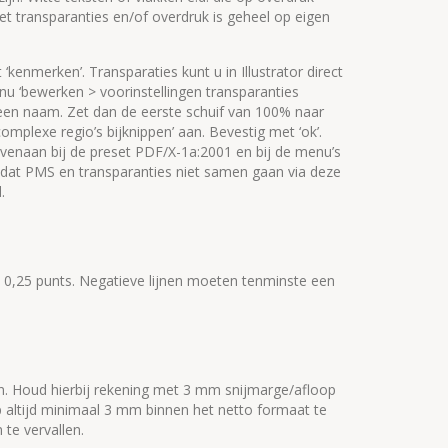
met transparanties en/of overdruk is geheel op eigen
 ‘kenmerken’. Transparaties kunt u in Illustrator direct
nu ‘bewerken > voorinstellingen transparanties
nd een naam. Zet dan de eerste schuif van 100% naar
omplexe regio’s bijknippen’ aan. Bevestig met ‘ok’.
venaan bij de preset PDF/X-1a:2001 en bij de menu’s
 dat PMS en transparanties niet samen gaan via deze
.
n 0,25 punts. Negatieve lijnen moeten tenminste een
n. Houd hierbij rekening met 3 mm snijmarge/afloop
 altijd minimaal 3 mm binnen het netto formaat te
te vervallen.