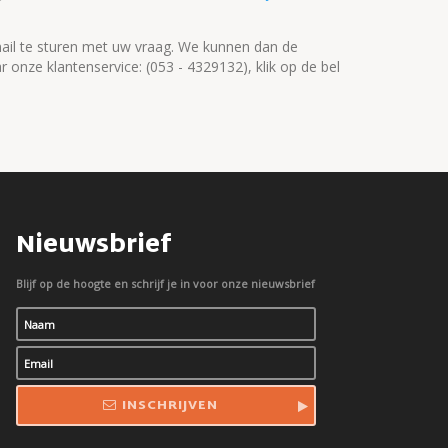
ail te sturen met uw vraag. We kunnen dan de
onze klantenservice: (053 - 4329132), klik op de bel
Nieuwsbrief
Blijf op de hoogte en schrijf je in voor onze nieuwsbrief
INSCHRIJVEN