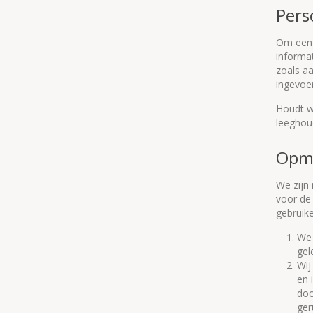
Pers
Om een m
informa
zoals a
ingevoe
Houdt w
leeghou
Opma
We zijn
voor de 
gebruike
We 
gel
Wij
en 
doo
ger