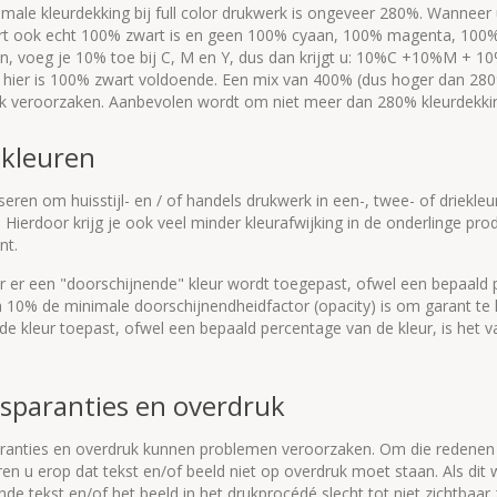
ale kleurdekking bij full color drukwerk is ongeveer 280%. Wanneer u
rt ook echt 100% zwart is en geen 100% cyaan, 100% magenta, 100% y
jn, voeg je 10% toe bij C, M en Y, dus dan krijgt u: 10%C +10%M + 1
, hier is 100% zwart voldoende. Een mix van 400% (dus hoger dan 280
k veroorzaken. Aanbevolen wordt om niet meer dan 280% kleurdekk
kleuren
eren om huisstijl- en / of handels drukwerk in een-, twee- of driekleu
 Hierdoor krijg je ook veel minder kleurafwijking in de onderlinge 
nt.
 er een "doorschijnende" kleur wordt toegepast, ofwel een bepaald p
a 10% de minimale doorschijnendheidfactor (opacity) is om garant te
 de kleur toepast, ofwel een bepaald percentage van de kleur, is het
sparanties en overdruk
ranties en overdruk kunnen problemen veroorzaken. Om die redenen d
en u erop dat tekst en/of beeld niet op overdruk moet staan. Als dit we
nde tekst en/of het beeld in het drukprocédé slecht tot niet zichtbaar 