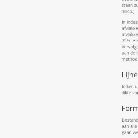
staan zu
risico.)
In Indes
afvlakke
afvlakke
75%. Het
Vervolg
aan de l
methode
Lijn
Indien u
dikte va
Form
Bestand
aan alle
gaan wer