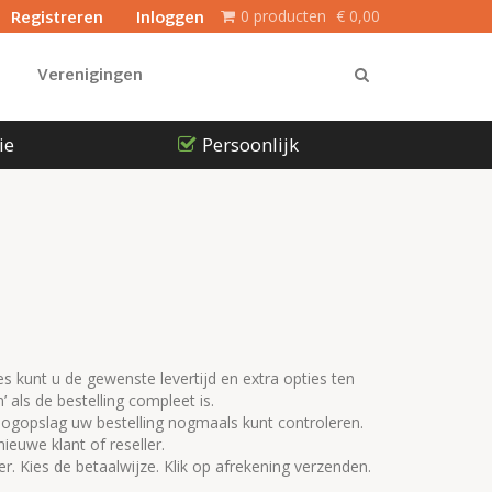
Registreren
Inloggen
0 producten
€
0,00
Verenigingen
ie
Persoonlijk
ces kunt u de gewenste levertijd en extra opties ten
als de bestelling compleet is.
oogopslag uw bestelling nogmaals kunt controleren.
euwe klant of reseller.
er. Kies de betaalwijze. Klik op afrekening verzenden.