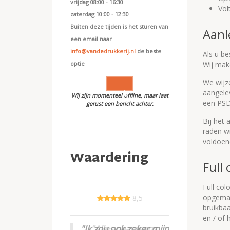
vrijdag 08:00 - 16:30
Vol
zaterdag 10:00 - 12:30
Buiten deze tijden is het sturen van
Aanl
een email naar
info@vandedrukkerij.nl
de beste
Als u be
optie
Wij mak
We wijze
aangelev
Wij zijn momenteel offline, maar laat
een PSD
gerust een bericht achter.
Bij het 
raden wi
voldoen
Waardering
Full 
Full co
opgemaak
8,2
8,5
8,5
8,5
8,5
8,5
9,5
bruikbaa
en / of
"Ik zou ook zeker mijn
"Notitieblokken voor
"Alles prima in orde
"De klantenservice
"Betrouwbaar en
"Alles naar wens,
"Goede kwaliteit