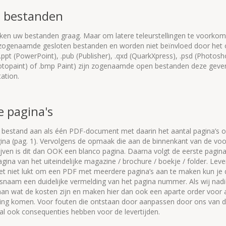
 bestanden
ken uw bestanden graag. Maar om latere teleurstellingen te voorkome
n zogenaamde gesloten bestanden en worden niet beïnvloed door het o
.ppt (PowerPoint), .pub (Publisher), .qxd (QuarkXpress), .psd (Photoshop)
hotopaint) of .bmp Paint) zijn zogenaamde open bestanden deze gev
ation.
e pagina's
e bestand aan als één PDF-document met daarin het aantal pagina’s o
ina (pag. 1). Vervolgens de opmaak die aan de binnenkant van de voo
jven is dit dan OOK een blanco pagina. Daarna volgt de eerste pagina
gina van het uiteindelijke magazine / brochure / boekje / folder. Lever
het niet lukt om een PDF met meerdere pagina’s aan te maken kun je 
snaam een duidelijke vermelding van het pagina nummer. Als wij n
aan wat de kosten zijn en maken hier dan ook een aparte order voor 
ing komen. Voor fouten die ontstaan door aanpassen door ons van
al ook consequenties hebben voor de levertijden.