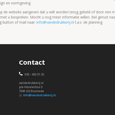
ign en vormgeving
op de website aangeven dat u wilt worden terug gebeld of door een m
et u bespreken. Mocht u nog meer informatie willen. Bel gerust naar 
g button of mail naar:
info@vandedrukkerij.nl
t.a.v. de planning
Contact
053 - 432 91 32
vandedrukkerij.nl
p/a Hexelerbos 5
7543 GS Enschede
info@vandedrukkerij.nl