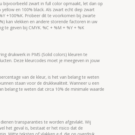
 bijvoorbeeld zwart in full color opmaakt, let dan op
ellow en 100% black. Als zwart echt diep zwart
0%Y +100%K. Probeer dit te voorkomen bij zwarte
%) kan vlekken en andere storende factoren in uw
ing te geven bij CMYK. %C + %M + %Y + %K
ring drukwerk in PMS (Solid colors) kleuren te
producten. Deze kleurcodes moet je meegeven in jouw
ercentage van de kleur, is het van belang te weten
 kunnen staan voor de drukkwaliteit. Wanneer u een
 van belang te weten dat circa 10% de minimale waarde
ienen transparanties te worden afgevlakt. Wij
l het geval is, bestaat er het risico dat de
zijn. Witte teksten of vlakken e.d. die op overdruk