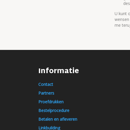
des
U kunt 
wensen m
me teru
Informatie
Contact
Partners
Proefdrukken
Bestelprocedure
Betalen en afleveren
Linkbuilding