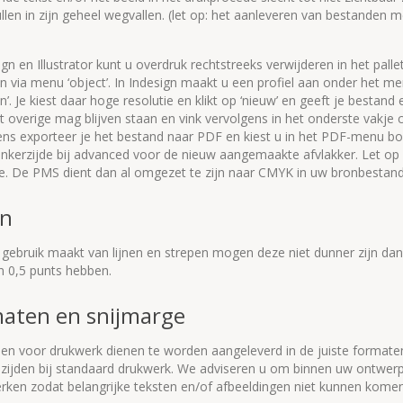
llen in zijn geheel wegvallen. (let op: het aanleveren van bestanden 
ign en Illustrator kunt u overdruk rechtstreeks verwijderen in het pallet
n via menu ‘object’. In Indesign maakt u een profiel aan onder het me
n’. Je kiest daar hoge resolutie en klikt op ‘nieuw’ en geeft je besta
 overige mag blijven staan en vink vervolgens in het onderste vakje c
ens exporteer je het bestand naar PDF en kiest u in het PDF-menu bo
inkerzijde bij advanced voor de nieuw aangemaakte afvlakker. Let op
. De PMS dient dan al omgezet te zijn naar CMYK in uw bronbestand
en
 gebruik maakt van lijnen en strepen mogen deze niet dunner zijn da
n 0,5 punts hebben.
aten en snijmarge
en voor drukwerk dienen te worden aangeleverd in de juiste formate
 zijden bij standaard drukwerk. We adviseren u om binnen uw ontwerp
ken zodat belangrijke teksten en/of afbeeldingen niet kunnen komen 